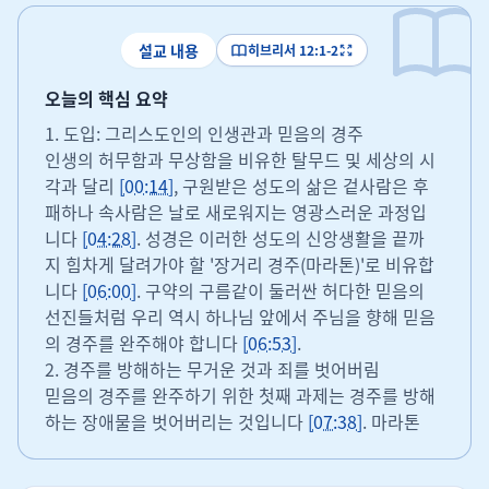
설교 내용
히브리서 12:1-2
오늘의 핵심 요약
1. 도입: 그리스도인의 인생관과 믿음의 경주
인생의 허무함과 무상함을 비유한 탈무드 및 세상의 시
각과 달리
[00:14]
, 구원받은 성도의 삶은 겉사람은 후
패하나 속사람은 날로 새로워지는 영광스러운 과정입
니다
[04:28]
. 성경은 이러한 성도의 신앙생활을 끝까
지 힘차게 달려가야 할 '장거리 경주(마라톤)'로 비유합
니다
[06:00]
. 구약의 구름같이 둘러싼 허다한 믿음의
선진들처럼 우리 역시 하나님 앞에서 주님을 향해 믿음
의 경주를 완주해야 합니다
[06:53]
.
2. 경주를 방해하는 무거운 것과 죄를 벗어버림
믿음의 경주를 완주하기 위한 첫째 과제는 경주를 방해
하는 장애물을 벗어버리는 것입니다
[07:38]
. 마라톤
선수가 거추장스러운 옷을 벗듯
[08:40]
, 복음의 자유
를 누리지 못하게 만드는 율법의 짐
[09:47]
, 과거의 상