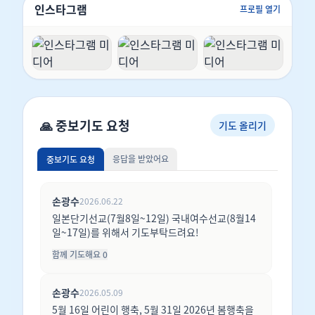
인스타그램
프로필 열기
예수 그리스도를 바라보는 것입니다
[24:49]
. 구약의
성도들이 메시아에 대한 약속을 믿고 달렸듯이
[26:23]
, 우리는 오셨고 다시 오실 주님을 온전히 시선을 고정
하여 바라보아야 합니다
[29:44]
. 예수를 바라본다는
것은 1) 십자가에서 나를 위해 이루신 구속과 칭의의 은
혜를 기억하고(Remember)
[31:29]
, 2) 부활하시어 지
금 나와 동행하시는 주님의 능력을 의지하며(Depend)
🙏 중보기도 요청
기도 올리기
[33:08]
, 3) 마침내 완성될 하나님 나라의 영광스러운
날을 소망하는(Hope) 삶입니다
[33:38]
.
응답을 받았어요
중보기도 요청
*. 결론 및 적용:
성도의 삶은 무가치함과의 싸움이 아니라, 예수 그리스
도를 바라보며 가장 가치 있는 하나님 영광을 향해 달려
손광수
2026.06.22
가는 경주입니다
[35:01]
. 세상의 허망한 칭찬이나 부
일본단기선교(7월8일~12일) 국내여수선교(8월14
당한 비난, 현란한 유혹에 흔들리지 말고
[35:46]
, 순교
일~17일)를 위해서 기도부탁드려요!
의 순간에도 하늘이 열리고 하나님 보좌 우편에 서 계신
함께 기도해요
0
주님을 바라보았던 스데반처럼 오직 주님만 바라보는
코람데오의 삶을 살아가야 합니다
[38:20]
,
[39:33]
. 날
손광수
2026.05.09
마다 주님이 주시는 은혜와 능력으로 믿음의 경주를 완
5월 16일 어린이 행축, 5월 31일 2026년 봄행축을