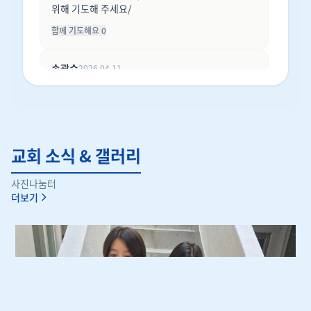
주하는 성도가 되기를 간절히 기도합니다
[40:15]
.
위해 기도해 주세요/
함께 기도해요
0
손광수
2026.04.11
2026년 4월 25일 (토) 11시 은퇴 및 임직감사예배
를 위해서 기도부탁해요!
함께 기도해요
0
교회 소식 & 갤러리
국내여수선교팀 기금모금마련
믿음의사람
2026.03.24
2026.08.02
주님, 오늘도 저희 가정에 평안과 건강을 허락해 주
·
사진나눔터
시옵소서. 어려운 시기를 겪고 있는 이웃들을 기억해
31
더보기
조
주시고, 그들의 필요를 채워주시길 기도드립니다.
함께 기도해요
0
회
익명
2026.03.24
직장에서의 성공과 동료들과의 화목을 위해 기도해
주세요.
함께 기도해요
0