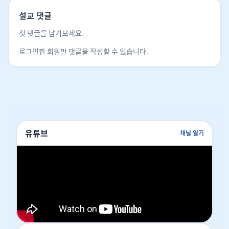
처와 실패, 미래에 대한 불안과 염려 등 영적인 무거운
설교 댓글
짐을 내려놓아야 합니다
[11:37]
. 또한 성도를 올가매
어 넘어뜨리는 은밀한 죄성과 마음의 죄, 하나님보다 더
첫 댓글을 남겨보세요.
사랑하는 돈·쾌락·자녀 등의 우상숭배를 완전히 벗어
로그인한 회원만 댓글을 작성할 수 있습니다.
던져야 합니다
[12:45]
,
[15:08]
.
3. 소망과 기쁨으로 완주하는 인내의 경주
둘째는 경주 전체를 '인내'로 달려가는 것입니다
[16:25]
. 장거리 경주 중 찾아오는 피로와 낙심의 순간
을 극복하려면 성경이 말하는 진정한 인내가 필수적입
니다
[16:49]
. 성경의 인내(후포모네)는 단순한 참음이
아니라 약속된 열매를 소망하며 기다리는 것이며
유튜브
채널 열기
[19:51]
, 그 과정을 기쁘고 즐겁게 완주하는 것입니다
[20:03]
. 잉태한 어머니가 출산의 기쁨을 바라보며 10
개월을 견디고
[20:50]
, 농부가 수확을 기대하며 이른
비와 늦은 비를 기다리듯
[21:48]
, 성도는 하나님이 주
실 최후의 영광을 바라며 인내로 달려가야 합니다
[23:04]
.
4. 믿음의 주이신 예수를 집중하여 바라봄
셋째이자 가장 핵심인 원리는 우리를 온전하게 하시는