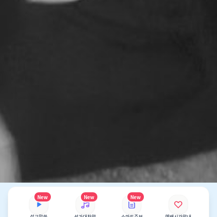
New
New
New
설교말씀
성가대찬양
스마트주보
예배시간안내