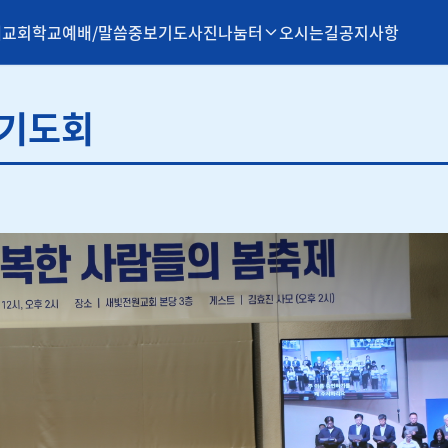
개
교회학교
예배/말씀
중보기도
사진나눔터
오시는길
공지사항
벽기도회