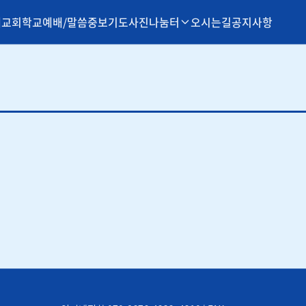
개
교회학교
예배/말씀
중보기도
사진나눔터
오시는길
공지사항