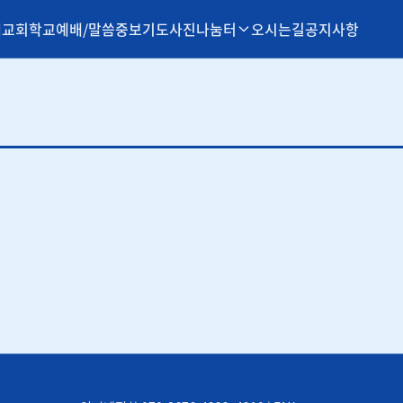
개
교회학교
예배/말씀
중보기도
사진나눔터
오시는길
공지사항