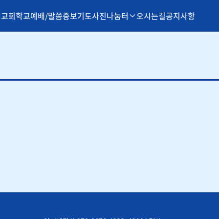
개
교회학교
예배/말씀
중보기도
사진나눔터
오시는길
공지사항