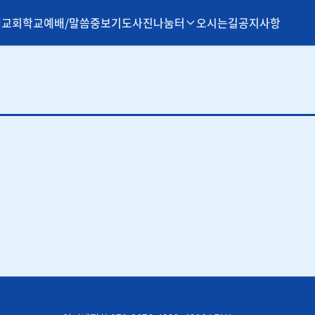
개
교회학교
예배/말씀
중보기도
사진나눔터
오시는길
공지사항