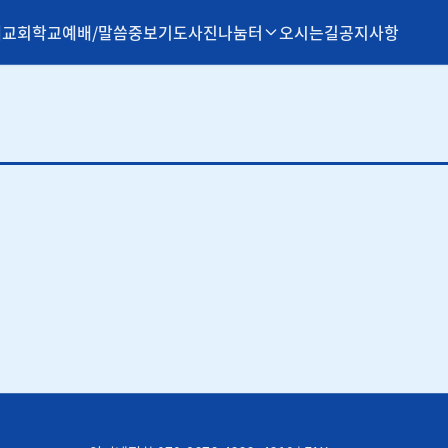
개
교회학교
예배/말씀
중보기도
사진나눔터
오시는길
공지사항