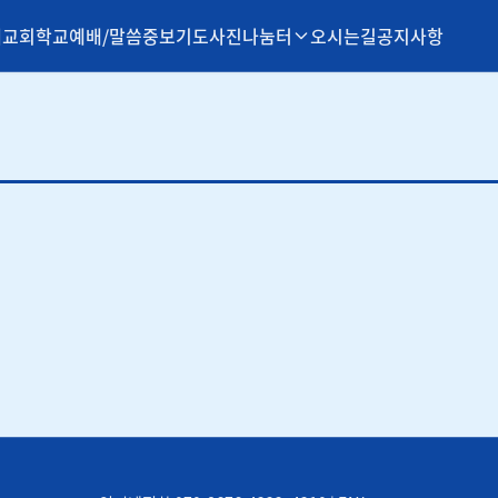
개
교회학교
예배/말씀
중보기도
사진나눔터
오시는길
공지사항