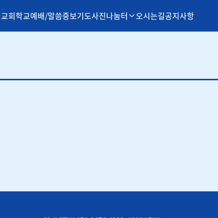
개
교회학교
예배/말씀
중보기도
사진나눔터
오시는길
공지사항