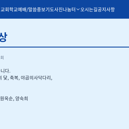
개
교회학교
예배/말씀
중보기도
사진나눔터
오시는길
공지사항
시상
조회
습니다.
 닻, 축복, 야곱의사닥다리,
 원옥순, 양숙희