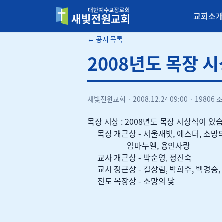
교회소
새빛전원교회
← 공지 목록
2008년도 목장 
새빛전원교회
·
2008.12.24 09:00
·
19806 
목장 시상 : 2008년도 목장 시상식이 있
목장 개근상 - 서울새빛, 에스더, 소망의
임마누엘, 용인사랑
교사 개근상 - 박순영, 정진숙
교사 정근상 - 길상림, 박희주, 백경승,
전도 목장상 - 소망의 닻