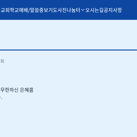
개
교회학교
예배/말씀
중보기도
사진나눔터
오시는길
공지사항
조회
 무한하신 은혜를
.