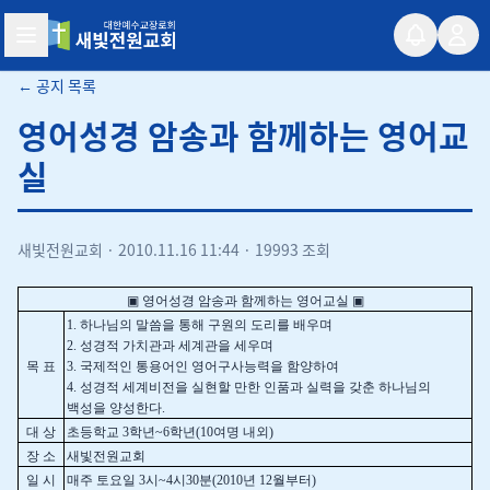
새빛전원교회
← 공지 목록
영어성경 암송과 함께하는 영어교
실
새빛전원교회
·
2010.11.16 11:44
·
19993 조회
▣
영어성경 암송과 함께하는 영어교실
▣
1. 하나님의 말씀을 통해 구원의 도리를 배우며
2. 성경적 가치관과 세계관을 세우며
목 표
3. 국제적인 통용어인 영어구사능력을 함양하여
4. 성경적 세계비전을 실현할 만한 인품과 실력을 갖춘 하나님의
백성을 양성한다.
대 상
초등학교 3학년~6학년(10여명 내외)
장 소
새빛전원교회
일 시
매주 토요일 3시~4시30분(2010년 12월부터)