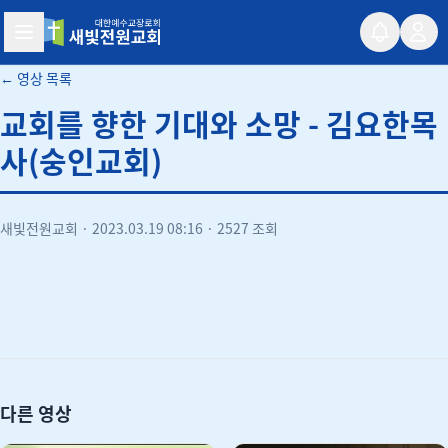
새빛전원교회
← 영상 목록
교회를 향한 기대와 소망 - 김요한목
사(숭인교회)
새빛전원교회
·
2023.03.19 08:16
·
2527 조회
유튜브
다른 영상