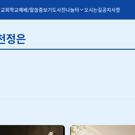
개
교회학교
예배/말씀
중보기도
사진나눔터
오시는길
공지사항
 천정은