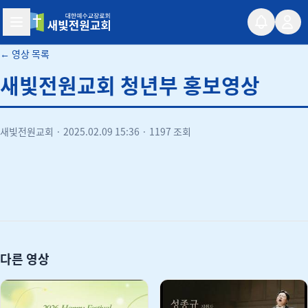
새빛전원교회
← 영상 목록
새빛전원교회 청년부 홍보영상
새빛전원교회
·
2025.02.09 15:36
·
1197 조회
유튜브
다른 영상