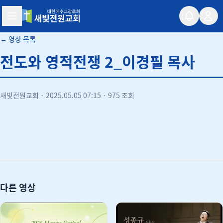
새빛전원교회
← 영상 목록
전도와 영적전쟁 2_이경필 목사
새빛전원교회
·
2025.05.05 07:15
·
975 조회
유튜브
다른 영상