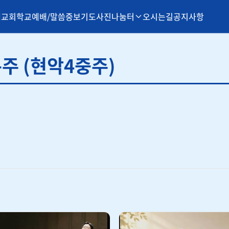
개
교회학교
예배/말씀
중보기도
사진나눔터
오시는길
공지사항
 특주 (현악4중주)