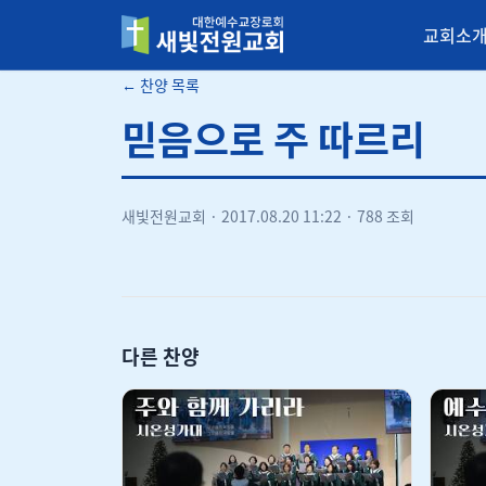
교회소
새빛전원교회
← 찬양 목록
믿음으로 주 따르리
새빛전원교회
·
2017.08.20 11:22
·
788 조회
다른 찬양