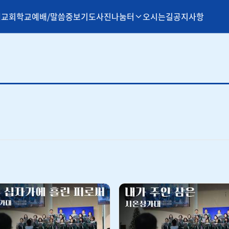
개
교회학교
예배/말씀
중보기도
사진나눔터
오시는길
공지사항