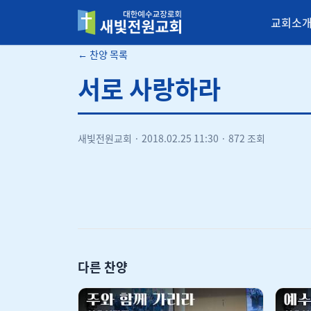
교회소
새빛전원교회
← 찬양 목록
서로 사랑하라
새빛전원교회
·
2018.02.25 11:30
·
872 조회
다른 찬양