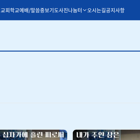
개
교회학교
예배/말씀
중보기도
사진나눔터
오시는길
공지사항