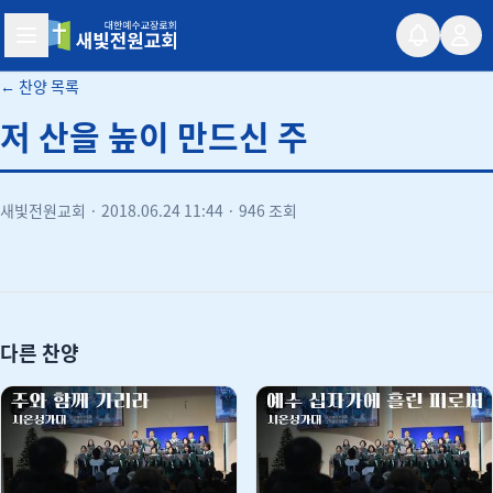
새빛전원교회
← 찬양 목록
저 산을 높이 만드신 주
새빛전원교회
·
2018.06.24 11:44
·
946 조회
유튜브
다른 찬양