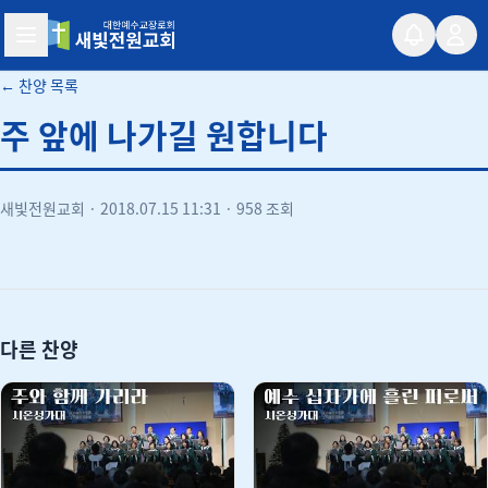
새빛전원교회
← 찬양 목록
주 앞에 나가길 원합니다
새빛전원교회
·
2018.07.15 11:31
·
958 조회
유튜브
다른 찬양