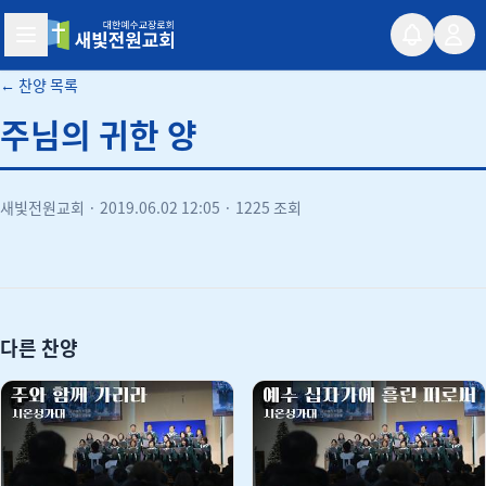
새빛전원교회
← 찬양 목록
주님의 귀한 양
새빛전원교회
·
2019.06.02 12:05
·
1225 조회
유튜브
다른 찬양