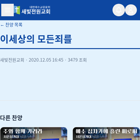
새빛전원교회
← 찬양 목록
이세상의 모든죄를
새빛전원교회
·
2020.12.05 16:45
·
3479 조회
유튜브
다른 찬양