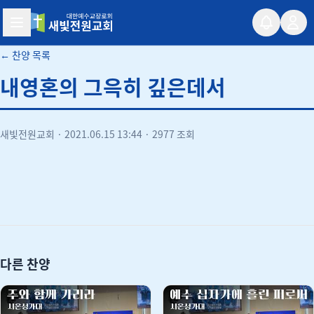
새빛전원교회
← 찬양 목록
내영혼의 그윽히 깊은데서
새빛전원교회
·
2021.06.15 13:44
·
2977 조회
유튜브
다른 찬양