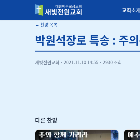
교회소
새빛전원교회
← 찬양 목록
박원석장로 특송 : 주
새빛전원교회
·
2021.11.10 14:55
·
2930 조회
다른 찬양