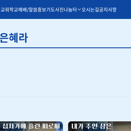
개
교회학교
예배/말씀
중보기도
사진나눔터
오시는길
공지사항
의은혜라