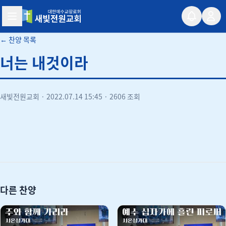
새빛전원교회
← 찬양 목록
너는 내것이라
새빛전원교회
·
2022.07.14 15:45
·
2606 조회
유튜브
다른 찬양