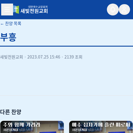
새빛전원교회
← 찬양 목록
부흥
새빛전원교회
·
2023.07.25 15:46
·
2139 조회
유튜브
다른 찬양