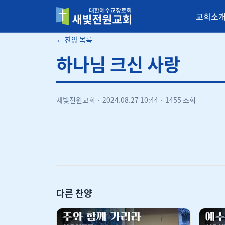
교회소
새빛전원교회
← 찬양 목록
하나님 크신 사랑
새빛전원교회
·
2024.08.27 10:44
·
1455 조회
다른 찬양