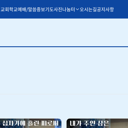
개
교회학교
예배/말씀
중보기도
사진나눔터
오시는길
공지사항