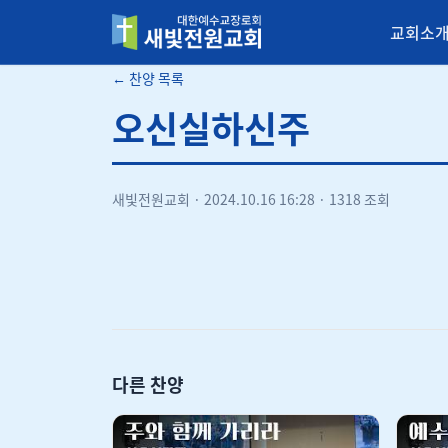
교회소
새빛전원교회
← 찬양 목록
오신실하신주
새빛전원교회
·
2024.10.16 16:28
·
1318 조회
다른 찬양