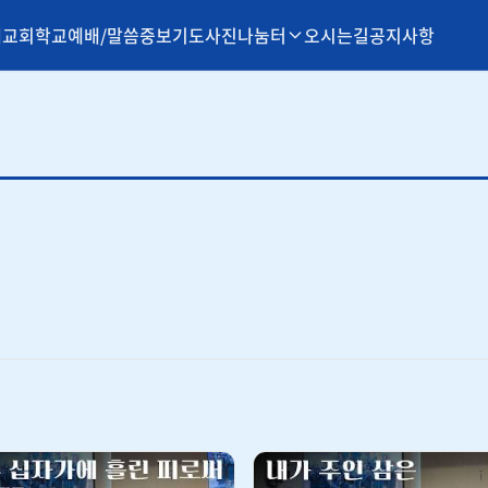
개
교회학교
예배/말씀
중보기도
사진나눔터
오시는길
공지사항