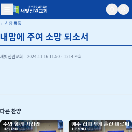
새빛전원교회
← 찬양 목록
내맘에 주여 소망 되소서
새빛전원교회
·
2024.11.16 11:50
·
1214 조회
유튜브
다른 찬양