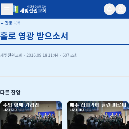
새빛전원교회
← 찬양 목록
홀로 영광 받으소서
새빛전원교회
·
2016.09.18 11:44
·
607 조회
유튜브
다른 찬양