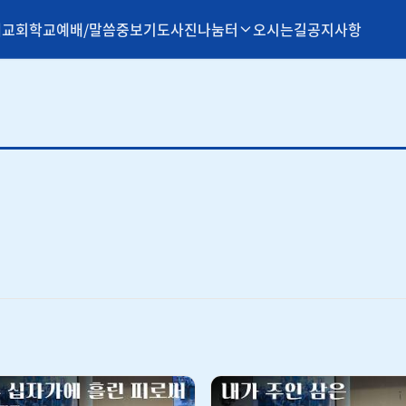
개
교회학교
예배/말씀
중보기도
사진나눔터
오시는길
공지사항