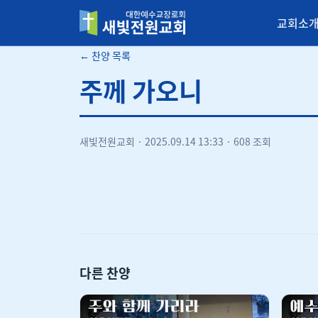
교회소
새빛전원교회
← 찬양 목록
주께 가오니
새빛전원교회
·
2025.09.14 13:33
·
608 조회
다른 찬양