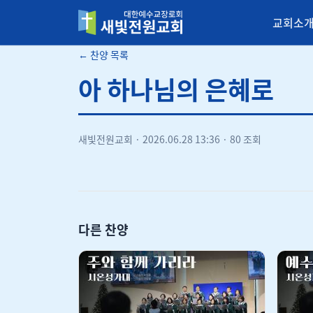
교회소
새빛전원교회
← 찬양 목록
아 하나님의 은혜로
새빛전원교회
·
2026.06.28 13:36
·
80 조회
다른 찬양