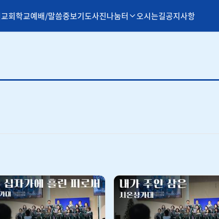
개
교회학교
예배/말씀
중보기도
사진나눔터
오시는길
공지사항