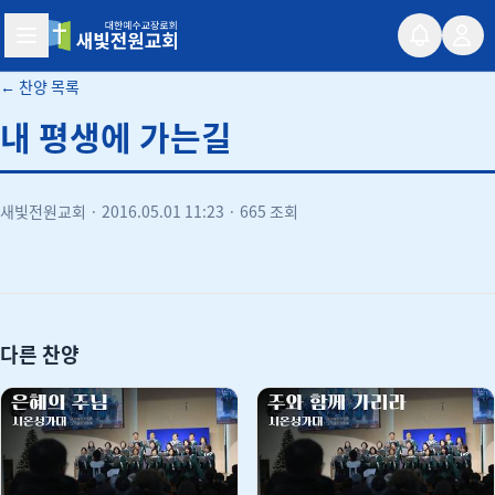
새빛전원교회
← 찬양 목록
내 평생에 가는길
새빛전원교회
·
2016.05.01 11:23
·
665 조회
유튜브
다른 찬양