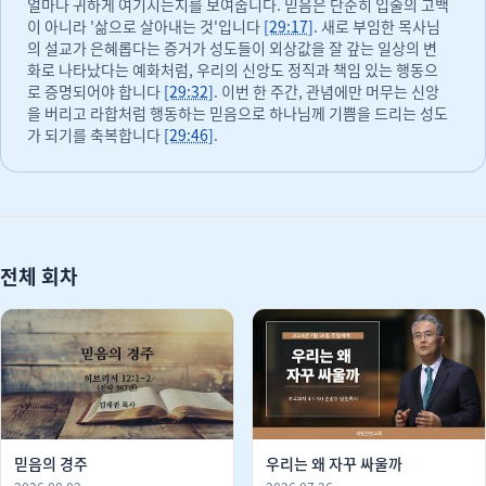
얼마나 귀하게 여기시는지를 보여줍니다. 믿음은 단순히 입술의 고백
이 아니라 '삶으로 살아내는 것'입니다
[29:17]
. 새로 부임한 목사님
의 설교가 은혜롭다는 증거가 성도들이 외상값을 잘 갚는 일상의 변
화로 나타났다는 예화처럼, 우리의 신앙도 정직과 책임 있는 행동으
로 증명되어야 합니다
[29:32]
. 이번 한 주간, 관념에만 머무는 신앙
을 버리고 라합처럼 행동하는 믿음으로 하나님께 기쁨을 드리는 성도
가 되기를 축복합니다
[29:46]
.
전체 회차
믿음의 경주
우리는 왜 자꾸 싸울까