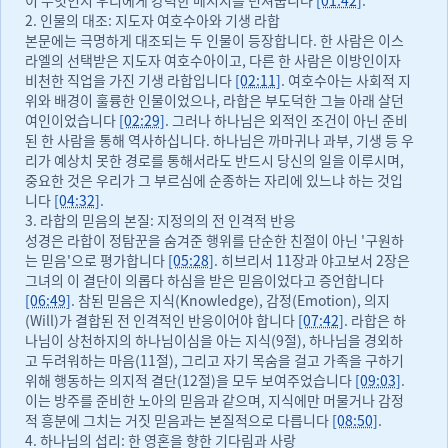
이 무엇인지 우리에게 강력한 메시지를 던져줍니다
[01:42]
.
2. 인물의 대조: 지도자 여호수아와 기생 라합
본문에는 극명하게 대조되는 두 인물이 등장합니다. 한 사람은 이스
라엘의 선택받은 지도자 여호수아이고, 다른 한 사람은 이방인이자
비천한 직업을 가진 기생 라합입니다
[02:11]
. 여호수아는 사회적 지
위와 배경이 훌륭한 인물이었으나, 라합은 부도덕한 그늘 아래 살던
여인이었습니다
[02:29]
. 그러나 하나님은 외적인 조건이 아닌 준비
된 한 사람을 통해 역사하십니다. 하나님은 까마귀나 과부, 기생 등 우
리가 예상치 못한 경로를 통해서라도 반드시 당신의 일을 이루시며,
중요한 것은 우리가 그 부르심에 순종하는 자리에 있느냐 하는 것입
니다
[04:32]
.
3. 라합의 믿음의 본질: 지정의의 전 인격적 반응
성경은 라합이 정탐꾼을 숨겨준 행위를 단순한 친절이 아닌 '구원하
는 믿음'으로 평가합니다
[05:28]
. 히브리서 11장과 야고보서 2장은
그녀의 이 결단이 의롭다 하심을 받은 믿음이었다고 증언합니다
[06:49]
. 참된 믿음은 지식(Knowledge), 감정(Emotion), 의지
(Will)가 결합된 전 인격적인 반응이어야 합니다
[07:42]
. 라합은 하
나님이 상천하지의 하나님이심을 아는 지식(9절), 하나님을 경외하
고 두려워하는 마음(11절), 그리고 자기 목숨을 걸고 가족을 구하기
위해 행동하는 의지적 결단(12절)을 모두 보여주었습니다
[09:03]
.
이는 방주를 준비한 노아의 믿음과 같으며, 지식에만 머물거나 감정
적 흥분에 그치는 거짓 믿음과는 본질적으로 다릅니다
[08:50]
.
4. 하나님의 섭리: 한 영혼을 향한 기다림과 사랑