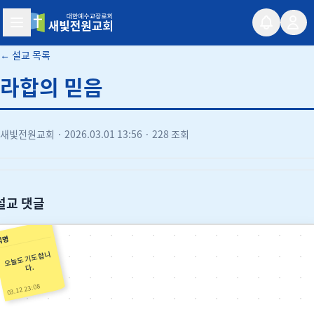
새빛전원교회
← 설교 목록
라합의 믿음
새빛전원교회
·
2026.03.01 13:56
·
228 조회
유튜브
설교 댓글
익명
오늘도 기도 합니
다.
03.12 23:08