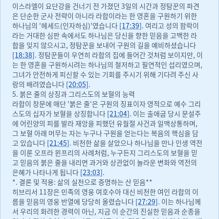
이스라엘이 요단강을 건너기 전 가졌던 3일의 시간과 정탐꾼의 파견
은 단순한 군사 전략이 아니라 라합이라는 한 영혼을 구원하기 위한
하나님의 '헤세드(인자하심)'였습니다
[17:39]
. 여리고 성의 함락이
라는 거대한 심판 속에서도 하나님은 당신을 향한 믿음을 고백한 라
합을 잊지 않으시고, 정탐꾼을 보내어 구원의 길을 예비하셨습니다
[18:38]
. 정탐꾼들이 우연히 라합의 집에 들어간 것처럼 보이지만, 이
는 한 영혼을 구원하시려는 하나님의 철저하고 필연적인 섭리였으며,
그녀가 안전하게 피신할 수 있는 기회를 주시기 위해 기다려 주신 사
랑의 배려였습니다
[20:05]
.
5. 붉은 줄의 상징과 그리스도의 보혈의 능력
라합이 창문에 매단 '붉은 줄'은 구원의 징표이자 영적으로 예수 그리
스도의 십자가 보혈을 상징합니다
[21:04]
. 이는 출애굽 당시 문설주
에 어린양의 피를 발라 재앙을 피했던 유월절 사건과 일맥상통하며,
그 보혈 아래 머무는 자는 누구나 구원을 얻는다는 복음의 핵심을 담
고 있습니다
[21:45]
. 비천한 삶을 살았으나 하나님을 만나 인생 역전
을 이룬 오프라 윈프리의 사례처럼, 누구든지 그리스도의 보혈을 믿
고 믿음의 붉은 줄을 내리면 과거와 상관없이 놀라운 변화와 역전의
은혜가 나타나게 됩니다
[23:03]
.
*. 결론 및 적용: 삶의 실천으로 증명하는 산 믿음**
히브리서 11장은 민족의 영웅 여호수아 대신 비천한 여인 라합의 이
름을 믿음의 영웅 반열에 당당히 올렸습니다
[27:29]
. 이는 하나님께
서 우리의 화려한 경력이 아닌, 지금 이 순간의 진실한 믿음과 순종을